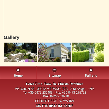
Gallery
Home
Sitemap
Full site
Hotel Zima
, Fam. Dr. Christa Raffeiner
Via Winkel 83 . 39012 MERANO (BZ) . Alto Adige . Italia
Tel +39 0473 230408 . Fax +39 0473 275752
P.IVA: 02455020210
CODICE DEST.: W7YVJK9
CIN IT021051A1IJJA52KF