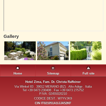
Gallery
Home
Sitemap
Full site
Hotel Zima
, Fam. Dr. Christa Raffeiner
Via Winkel 83 . 39012 MERANO (BZ) . Alto Adige . Italia
Tel +39 0473 230408 . Fax +39 0473 275752
P.IVA: 02455020210
CODICE DEST.: W7YVJK9
CIN IT021051A1IJJA52KF