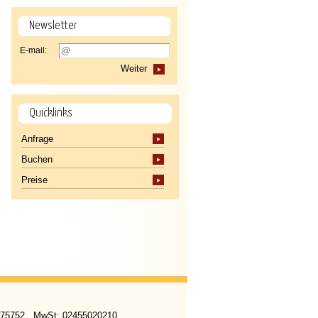
Newsletter
E-mail:
Weiter
Quicklinks
Anfrage
Buchen
Preise
 275752 . MwSt: 02455020210