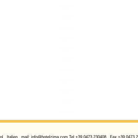
l . Italien . mail: info@hotelzima.com Tel +39 0473 230408 . Fax +39 0473