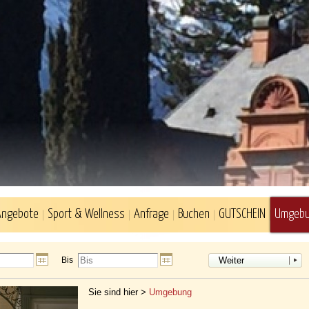
Angebote
Sport & Wellness
Anfrage
Buchen
GUTSCHEIN
Umgeb
Bis
Weiter
Sie sind hier >
Umgebung