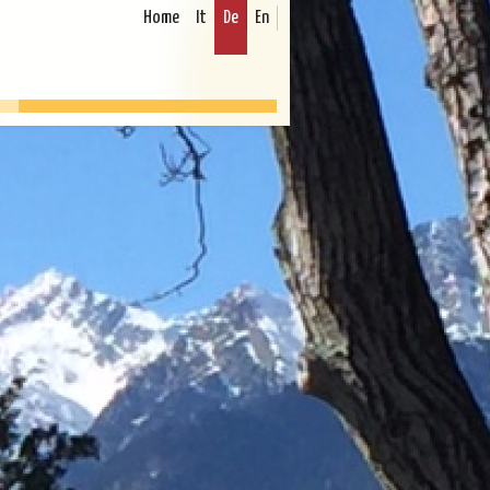
Home
It
De
En