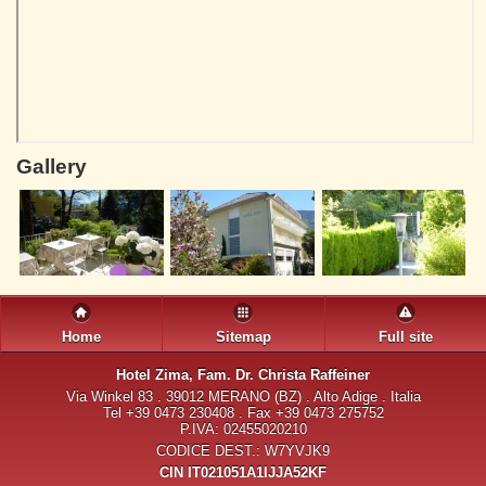
Gallery
Home
Sitemap
Full site
Hotel Zima
, Fam. Dr. Christa Raffeiner
Via Winkel 83 . 39012 MERANO (BZ) . Alto Adige . Italia
Tel +39 0473 230408 . Fax +39 0473 275752
P.IVA: 02455020210
CODICE DEST.: W7YVJK9
CIN IT021051A1IJJA52KF