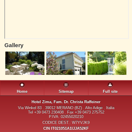
Gallery
Home
Sitemap
Full site
Hotel Zima
, Fam. Dr. Christa Raffeiner
Via Winkel 83 . 39012 MERANO (BZ) . Alto Adige . Italia
Tel +39 0473 230408 . Fax +39 0473 275752
P.IVA: 02455020210
CODICE DEST.: W7YVJK9
CIN IT021051A1IJJA52KF