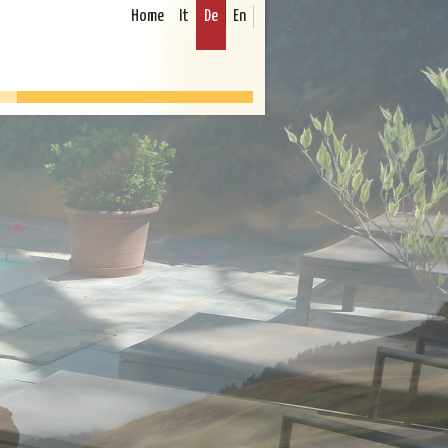
Home
It
De
En