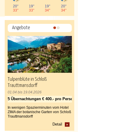
20°
19°
19°
20°
33°
33°
34°
34°
Angebote
1
2
Tulpenblüte in Schloß
Trauttmansdorff
01.04 bis 19.04.2026
5 Übernachtungen € 400.- pro Person
In wenigen Spazierminuten vom Hotel
ZIMA der botanische Garten von Schloß
Trauttmansdorff
Detail