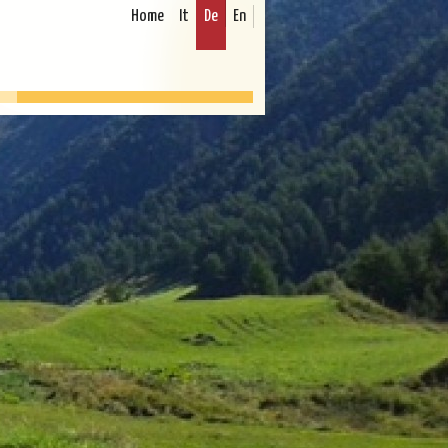
Home
It
De
En