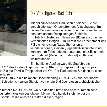
Die Vinschgauer-Rad-Bahn
Mit der Vinschgauer-Rad-Bahn erreichen Sie die
verschiedensten Ortschaften des Vinschgaues. Im
neuen Panoramawagon fahren Sie durch das Tal mit
den herrlichsten Obstplantagen Südtirols.
Im Frühling bietet sich Ihnen ein Blütenrausch unter
verschneiten Bergen – im Herbst die Farbenpracht und
Fülle einer reichen Natur. Sie halten an
wunderschönen, kleinen „Jugendstil-Bahnhöfen“und
können Ihre Fahrt jederzeit unterbrechen z.B. um mit
dem Fahrrad (Verleih am Bahnhof) an Ihr Ziel
weiterzuradeln.
Ein herrlicher Ausflug wäre die Zugfahrt bis
RG" des Grafen Trapp mit der größten Rüstungssammlung Europas
en Sie die Familie Trapp selbst vor Ort. Per Rad können Sie dann zu einer
n fahren.
uten zu fuß in die bekannte Höhensiedlung GANGLEGG aus der Bronze-
 Schluderns können Sie sich vorher ein Bild über diesen archäologischen
e Haltestelle NATURNS an, wo Sie das berühmte und älteste, romanische
urierten Fresken besichtigen können. Es handelt sich hierbei um
somit um die ältesten Fresken dieser Region.