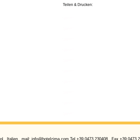
Teilen & Drucken:
l . Italien . mail: info@hotelzima.com Tel +39 0473 230408 . Fax +39 0473