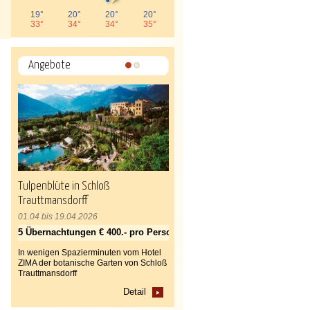
19°
20°
20°
20°
33°
34°
34°
35°
Angebote
1
2
Tulpenblüte in Schloß
Trauttmansdorff
01.04 bis 19.04.2026
5 Übernachtungen € 400.- pro Person
In wenigen Spazierminuten vom Hotel
ZIMA der botanische Garten von Schloß
Trauttmansdorff
Detail