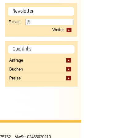
Newsletter
E-mail:
Weiter
Quicklinks
Anfrage
Buchen
Preise
 275752 . MwSt: 02455020210