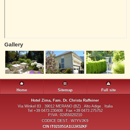
Gallery
Home
Sitemap
Full site
Hotel Zima
, Fam. Dr. Christa Raffeiner
Via Winkel 83 . 39012 MERANO (BZ) . Alto Adige . Italia
Tel +39 0473 230408 . Fax +39 0473 275752
P.IVA: 02455020210
CODICE DEST.: W7YVJK9
CIN IT021051A1IJJA52KF