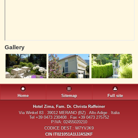
Gallery
Home
Sitemap
Full site
Hotel Zima
, Fam. Dr. Christa Raffeiner
Via Winkel 83 . 39012 MERANO (BZ) . Alto Adige . Italia
Tel +39 0473 230408 . Fax +39 0473 275752
P.IVA: 02455020210
CODICE DEST.: W7YVJK9
CIN IT021051A1IJJA52KF