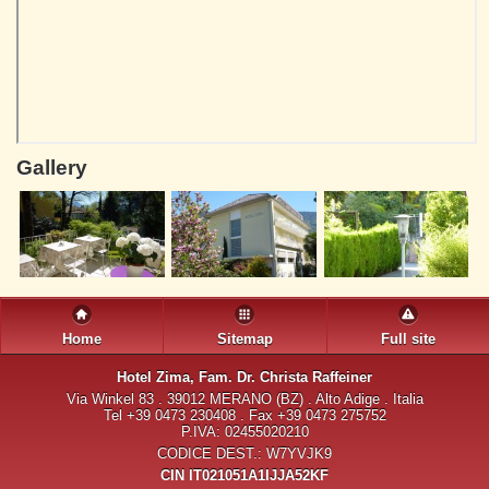
Gallery
Home
Sitemap
Full site
Hotel Zima
, Fam. Dr. Christa Raffeiner
Via Winkel 83 . 39012 MERANO (BZ) . Alto Adige . Italia
Tel +39 0473 230408 . Fax +39 0473 275752
P.IVA: 02455020210
CODICE DEST.: W7YVJK9
CIN IT021051A1IJJA52KF