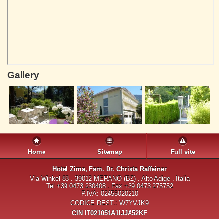
Gallery
Home
Sitemap
Full site
Hotel Zima
, Fam. Dr. Christa Raffeiner
Via Winkel 83 . 39012 MERANO (BZ) . Alto Adige . Italia
Tel +39 0473 230408 . Fax +39 0473 275752
P.IVA: 02455020210
CODICE DEST.: W7YVJK9
CIN IT021051A1IJJA52KF