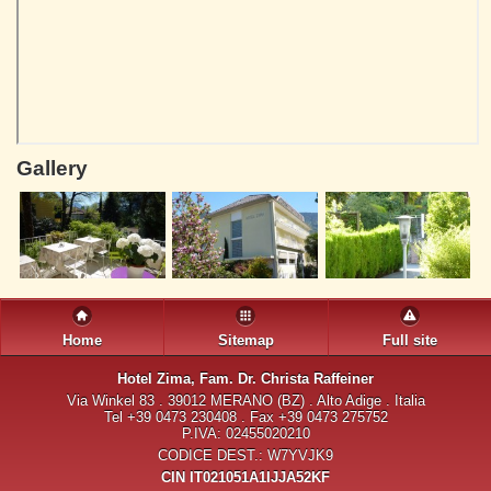
Gallery
Home
Sitemap
Full site
Hotel Zima
, Fam. Dr. Christa Raffeiner
Via Winkel 83 . 39012 MERANO (BZ) . Alto Adige . Italia
Tel +39 0473 230408 . Fax +39 0473 275752
P.IVA: 02455020210
CODICE DEST.: W7YVJK9
CIN IT021051A1IJJA52KF