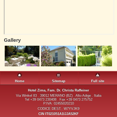
Gallery
Home
Sitemap
Full site
Hotel Zima
, Fam. Dr. Christa Raffeiner
Via Winkel 83 . 39012 MERANO (BZ) . Alto Adige . Italia
Tel +39 0473 230408 . Fax +39 0473 275752
P.IVA: 02455020210
CODICE DEST.: W7YVJK9
CIN IT021051A1IJJA52KF