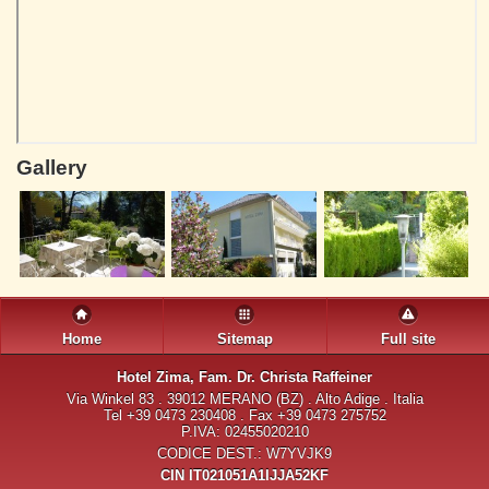
Gallery
Home
Sitemap
Full site
Hotel Zima
, Fam. Dr. Christa Raffeiner
Via Winkel 83 . 39012 MERANO (BZ) . Alto Adige . Italia
Tel +39 0473 230408 . Fax +39 0473 275752
P.IVA: 02455020210
CODICE DEST.: W7YVJK9
CIN IT021051A1IJJA52KF