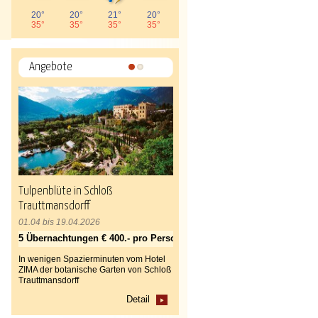
20°
20°
21°
20°
35°
35°
35°
35°
Angebote
1
2
Tulpenblüte in Schloß
Trauttmansdorff
01.04 bis 19.04.2026
5 Übernachtungen € 400.- pro Person
In wenigen Spazierminuten vom Hotel
ZIMA der botanische Garten von Schloß
Trauttmansdorff
Detail