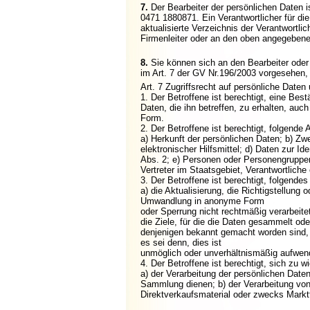
7.
Der Bearbeiter der persönlichen Daten i
0471 1880871. Ein Verantwortlicher für di
aktualisierte Verzeichnis der Verantwortli
Firmenleiter oder an den oben angegebene
8.
Sie können sich an den Bearbeiter oder
im Art. 7 der GV Nr.196/2003 vorgesehen, d
Art. 7 Zugriffsrecht auf persönliche Date
1. Der Betroffene ist berechtigt, eine Be
Daten, die ihn betreffen, zu erhalten, auch
Form.
2. Der Betroffene ist berechtigt, folgende
a) Herkunft der persönlichen Daten; b) Zw
elektronischer Hilfsmittel; d) Daten zur Ide
Abs. 2; e) Personen oder Personengruppen
Vertreter im Staatsgebiet, Verantwortlich
3. Der Betroffene ist berechtigt, folgendes
a) die Aktualisierung, die Richtigstellung 
Umwandlung in anonyme Form
oder Sperrung nicht rechtmäßig verarbeitet
die Ziele, für die die Daten gesammelt ode
denjenigen bekannt gemacht worden sind, au
es sei denn, dies ist
unmöglich oder unverhältnismäßig aufwend
4. Der Betroffene ist berechtigt, sich zu w
a) der Verarbeitung der persönlichen Date
Sammlung dienen; b) der Verarbeitung von
Direktverkaufsmaterial oder zwecks Markt