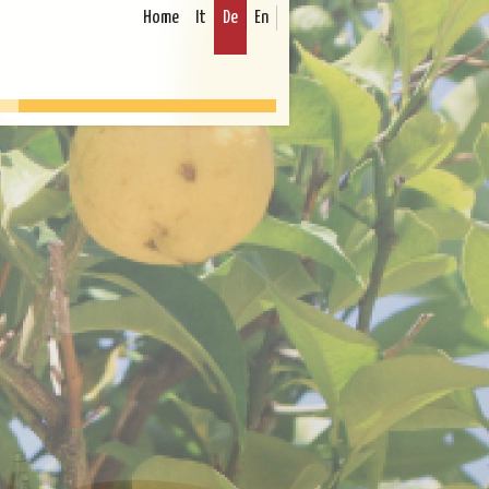
Home
It
De
En