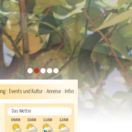
1
2
3
4
5
ung
Events und Kultur
Anreise
Infos
Das Wetter
09/08
10/08
11/08
12/08