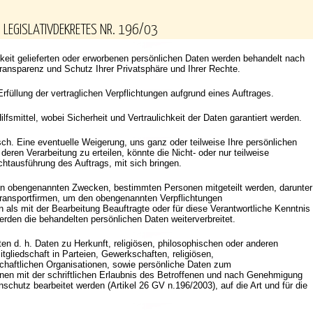
S LEGISLATIVDEKRETES NR. 196/03
eit gelieferten oder erworbenen persönlichen Daten werden behandelt nach
 Transparenz und Schutz Ihrer Privatsphäre und Ihrer Rechte.
rfüllung der vertraglichen Verpflichtungen aufgrund eines Auftrages.
ilfsmittel, wobei Sicherheit und Vertraulichkeit der Daten garantiert werden.
sch. Eine eventuelle Weigerung, uns ganz oder teilweise Ihre persönlichen
eren Verarbeitung zu erteilen, könnte die Nicht- oder nur teilweise
chtausführung des Auftrags, mit sich bringen.
en obengenannten Zwecken, bestimmten Personen mitgeteilt werden, darunter
ransportfirmen, um den obengenannten Verpflichtungen
s mit der Bearbeitung Beauftragte oder für diese Verantwortliche Kenntnis
erden die behandelten persönlichen Daten weiterverbreitet.
ten d. h. Daten zu Herkunft, religiösen, philosophischen oder anderen
gliedschaft in Parteien, Gewerkschaften, religiösen,
schaftlichen Organisationen, sowie persönliche Daten zum
en mit der schriftlichen Erlaubnis des Betroffenen und nach Genehmigung
schutz bearbeitet werden (Artikel 26 GV n.196/2003), auf die Art und für die