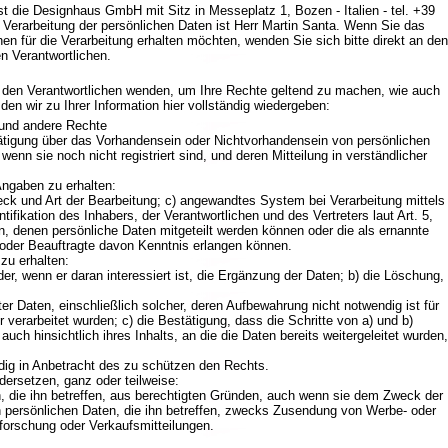
st die Designhaus GmbH mit Sitz in Messeplatz 1, Bozen - Italien - tel. +39
e Verarbeitung der persönlichen Daten ist Herr Martin Santa. Wenn Sie das
chen für die Verarbeitung erhalten möchten, wenden Sie sich bitte direkt an den
n Verantwortlichen.
 den Verantwortlichen wenden, um Ihre Rechte geltend zu machen, wie auch
en wir zu Ihrer Information hier vollständig wiedergeben:
n und andere Rechte
stätigung über das Vorhandensein oder Nichtvorhandensein von persönlichen
 wenn sie noch nicht registriert sind, und deren Mitteilung in verständlicher
 Angaben zu erhalten:
eck und Art der Bearbeitung; c) angewandtes System bei Verarbeitung mittels
ntifikation des Inhabers, der Verantwortlichen und des Vertreters laut Art. 5,
, denen persönliche Daten mitgeteilt werden können oder die als ernannte
e oder Beauftragte davon Kenntnis erlangen können.
 zu erhalten:
oder, wenn er daran interessiert ist, die Ergänzung der Daten; b) die Löschung,
er Daten, einschließlich solcher, deren Aufbewahrung nicht notwendig ist für
r verarbeitet wurden; c) die Bestätigung, dass die Schritte von a) und b)
ch hinsichtlich ihres Inhalts, an die die Daten bereits weitergeleitet wurden,
ig in Anbetracht des zu schützen den Rechts.
idersetzen, ganz oder teilweise:
n, die ihn betreffen, aus berechtigten Gründen, auch wenn sie dem Zweck der
 persönlichen Daten, die ihn betreffen, zwecks Zusendung von Werbe- oder
forschung oder Verkaufsmitteilungen.