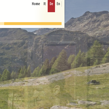
Home
It
De
En