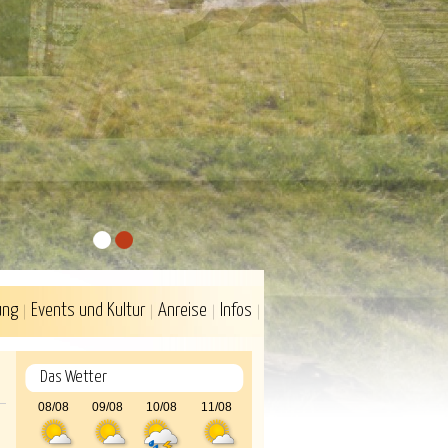
1
2
ung
Events und Kultur
Anreise
Infos
Das Wetter
08/08
09/08
10/08
11/08