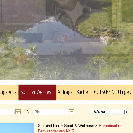
Angebote
Sport & Wellness
Anfrage
Buchen
GUTSCHEIN
Umgeb
Bis
Weiter
Sie sind hier >
Sport & Wellness
>
Europäischer
Fernwanderweg Nr. 5