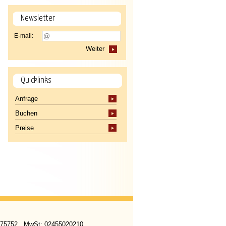
Newsletter
E-mail:
Weiter
Quicklinks
Anfrage
Buchen
Preise
 275752 . MwSt: 02455020210