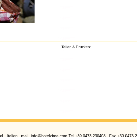
Teilen & Drucken:
l . Italien . mail: info@hotelzima.com Tel +39 0473 230408 . Fax +39 0473