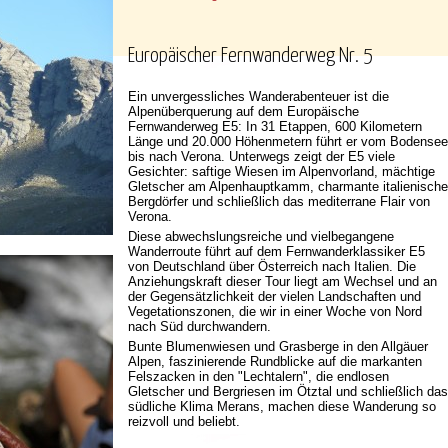
Europäischer Fernwanderweg Nr. 5
Ein unvergessliches Wanderabenteuer ist die
Alpenüberquerung auf dem Europäische
Fernwanderweg E5: In 31 Etappen, 600 Kilometern
Länge und 20.000 Höhenmetern führt er vom Bodensee
bis nach Verona. Unterwegs zeigt der E5 viele
Gesichter: saftige Wiesen im Alpenvorland, mächtige
Gletscher am Alpenhauptkamm, charmante italienische
Bergdörfer und schließlich das mediterrane Flair von
Verona.
Diese abwechslungsreiche und vielbegangene
Wanderroute führt auf dem Fernwanderklassiker E5
von Deutschland über Österreich nach Italien. Die
Anziehungskraft dieser Tour liegt am Wechsel und an
der Gegensätzlichkeit der vielen Landschaften und
Vegetationszonen, die wir in einer Woche von Nord
nach Süd durchwandern.
Bunte Blumenwiesen und Grasberge in den Allgäuer
Alpen, faszinierende Rundblicke auf die markanten
Felszacken in den "Lechtalern", die endlosen
Gletscher und Bergriesen im Ötztal und schließlich das
südliche Klima Merans, machen diese Wanderung so
reizvoll und beliebt.