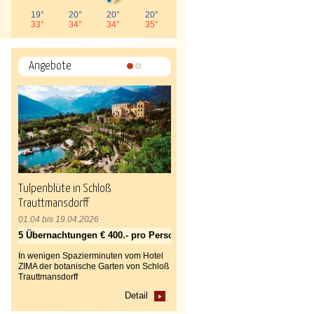
19°
20°
20°
20°
33°
34°
34°
35°
Angebote
1
2
Tulpenblüte in Schloß
Trauttmansdorff
01.04 bis 19.04.2026
5 Übernachtungen € 400.- pro Person
In wenigen Spazierminuten vom Hotel
ZIMA der botanische Garten von Schloß
Trauttmansdorff
Detail