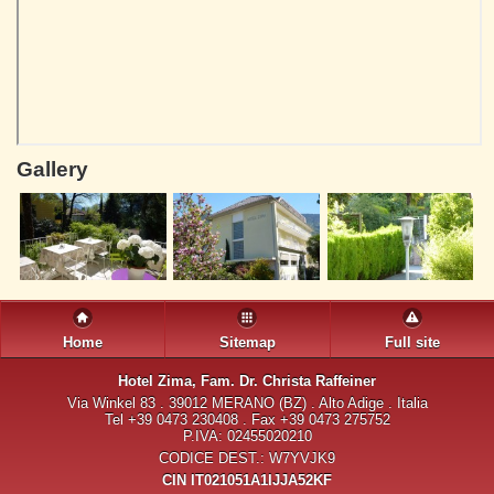
Gallery
Home
Sitemap
Full site
Hotel Zima
, Fam. Dr. Christa Raffeiner
Via Winkel 83 . 39012 MERANO (BZ) . Alto Adige . Italia
Tel +39 0473 230408 . Fax +39 0473 275752
P.IVA: 02455020210
CODICE DEST.: W7YVJK9
CIN IT021051A1IJJA52KF