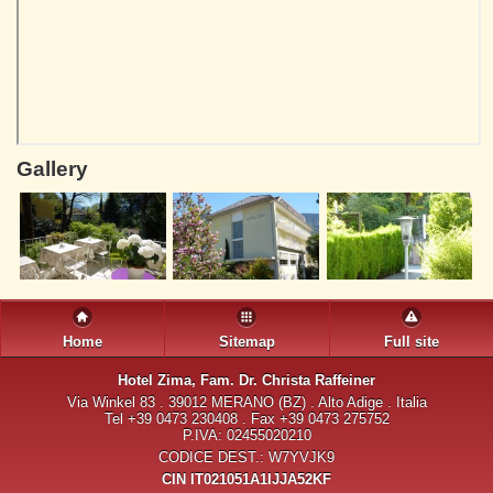
Gallery
Home
Sitemap
Full site
Hotel Zima
, Fam. Dr. Christa Raffeiner
Via Winkel 83 . 39012 MERANO (BZ) . Alto Adige . Italia
Tel +39 0473 230408 . Fax +39 0473 275752
P.IVA: 02455020210
CODICE DEST.: W7YVJK9
CIN IT021051A1IJJA52KF